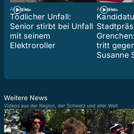
Aktuell
Aktuell
2 Min
3 Min
Tödlicher Unfall:
Kandidatu
Senior stirbt bei Unfall
Stadtpräs
mit seinem
Grenchen:
Elektroroller
tritt geg
Susanne S
Weitere News
Videos aus der Region, der Schweiz und aller Welt