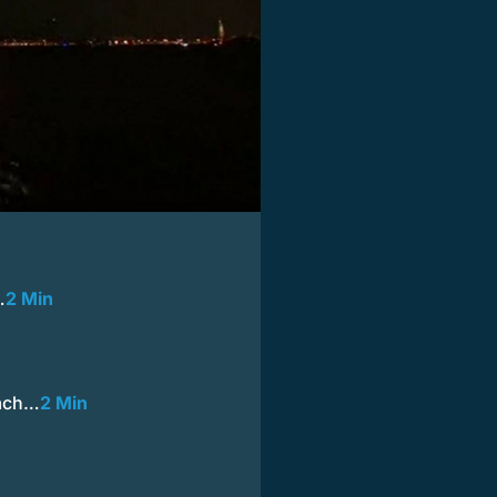
…
2 Min
nach…
2 Min