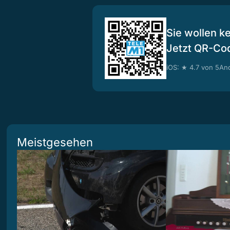
Sie wollen k
Jetzt QR-Co
iOS: ★ 4.7 von 5
And
Meistgesehen