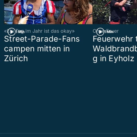
«Ein Tag im Jahr ist das okay»
Ohne Feuer
1 Min
1 Min
Street-Parade-Fans
Feuerwehr t
campen mitten in
Waldbrand
Zürich
g in Eyholz