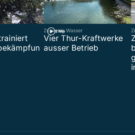
Zu wenig Wasser
Z
2 Min
rainiert
Vier Thur-Kraftwerke
bekämpfun
ausser Betrieb
b