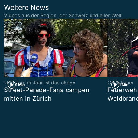
Weitere News
Videos aus der Region, der Schweiz und aller Welt
«Ein Tag im Jahr ist das okay»
Ohne Feuer
1 Min
1 Min
Street-Parade-Fans campen
Feuerwehr 
mitten in Zürich
Waldbrand