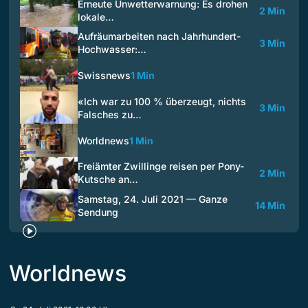
Erneute Unwetterwarnung: Es drohen
2 Min
lokale…
Aufräumarbeiten nach Jahrhundert-
3 Min
Hochwasser:…
Swissnews
1 Min
«Ich war zu 100 % überzeugt, nichts
3 Min
Falsches zu…
Worldnews
1 Min
Freiämter Zwillinge reisen per Pony-
2 Min
Kutsche an…
Samstag, 24. Juli 2021 — Ganze
14 Min
Sendung
Worldnews