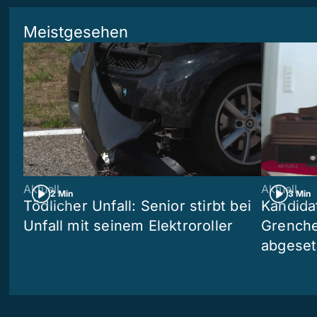
Meistgesehen
Aktuell
Aktuell
2 Min
3 Min
Tödlicher Unfall: Senior stirbt bei
Kandida
Unfall mit seinem Elektroroller
Grenchen
abgeset