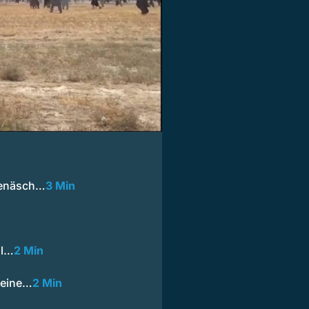
renäsch…
3 Min
ll…
2 Min
 eine…
2 Min