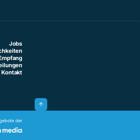
Jobs
chkeiten
Empfang
eilungen
Kontakt
ngebote der