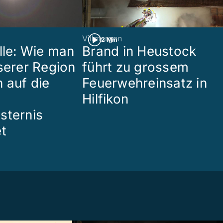
Villmergen
2 Min
lle: Wie man
Brand in Heustock
nserer Region
führt zu grossem
 auf die
Feuerwehreinsatz in
Hilfikon
sternis
et