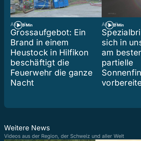
Aktuell
Aktuell
3 Min
2 Min
Grossaufgebot: Ein
Spezialbri
Brand in einem
sich in u
Heustock in Hilfikon
am besten
beschäftigt die
partielle
Feuerwehr die ganze
Sonnenfin
Nacht
vorbereit
Weitere News
Videos aus der Region, der Schweiz und aller Welt