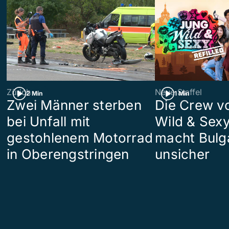
Zürich
Neue Staffel
2 Min
1 Min
Zwei Männer sterben
Die Crew v
bei Unfall mit
Wild & Sexy
gestohlenem Motorrad
macht Bulg
in Oberengstringen
unsicher