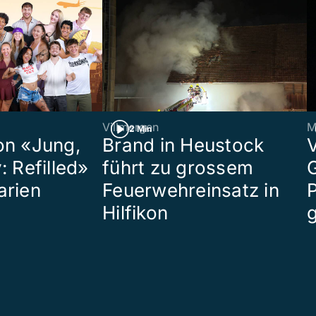
Villmergen
M
2 Min
on «Jung,
Brand in Heustock
: Refilled»
führt zu grossem
arien
Feuerwehreinsatz in
P
Hilfikon