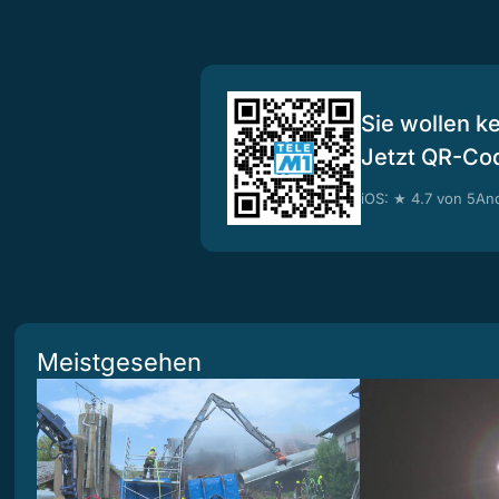
Sie wollen k
Jetzt QR-Co
iOS: ★ 4.7 von 5
And
Meistgesehen