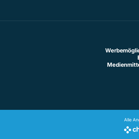
Werbemögli
Medienmitt
Alle A