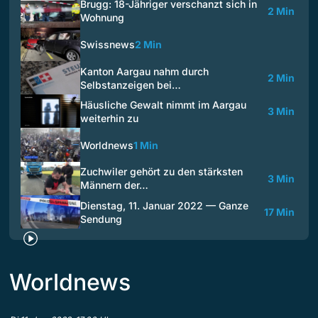
Brugg: 18-Jähriger verschanzt sich in
2 Min
Wohnung
Swissnews
2 Min
Kanton Aargau nahm durch
2 Min
Selbstanzeigen bei…
Häusliche Gewalt nimmt im Aargau
3 Min
weiterhin zu
Worldnews
1 Min
Zuchwiler gehört zu den stärksten
3 Min
Männern der…
Dienstag, 11. Januar 2022 — Ganze
17 Min
Sendung
Worldnews