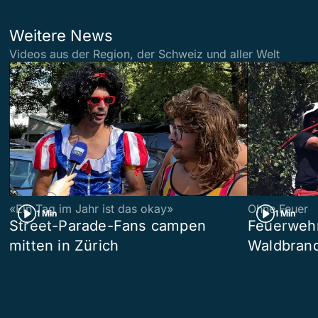
Weitere News
Videos aus der Region, der Schweiz und aller Welt
«Ein Tag im Jahr ist das okay»
Ohne Feuer
1 Min
1 Min
Street-Parade-Fans campen
Feuerwehr 
mitten in Zürich
Waldbrand