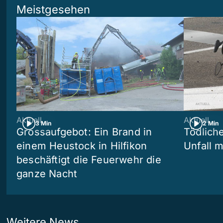
Meistgesehen
Aktuell
Aktuell
3 Min
2 Min
Grossaufgebot: Ein Brand in
Tödliche
einem Heustock in Hilfikon
Unfall m
beschäftigt die Feuerwehr die
ganze Nacht
Weitere News