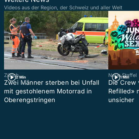
Videos aus der Region, der Schweiz und aller Welt
Zürich
Neue Staffel
2 Min
1 Min
Zwei Männer sterben bei Unfall
Die Crew 
mit gestohlenem Motorrad in
Refilled»
Oberengstringen
unsicher