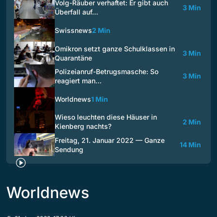
Volg-Räuber verhaftet: Er gibt auch
3 Min
Überfall auf…
Swissnews
2 Min
Omikron setzt ganze Schulklassen in
3 Min
Quarantäne
Polizeianruf-Betrugsmasche: So
3 Min
reagiert man…
Worldnews
1 Min
Wieso leuchten diese Häuser in
2 Min
Kienberg nachts?
Freitag, 21. Januar 2022 — Ganze
14 Min
Sendung
Worldnews