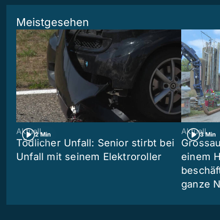
Meistgesehen
Aktuell
Aktuell
2 Min
3 Min
Tödlicher Unfall: Senior stirbt bei
Grossau
Unfall mit seinem Elektroroller
einem H
beschäf
ganze N