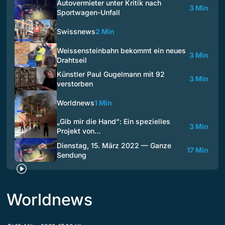
Autovermieter unter Kritik nach
3 Min
Sportwagen-Unfall
Swissnews
2 Min
Weissensteinbahn bekommt ein neues
3 Min
Drahtseil
Künstler Paul Gugelmann mit 92
3 Min
verstorben
Worldnews
1 Min
„Gib mir die Hand“: Ein spezielles
3 Min
Projekt von…
Dienstag, 15. März 2022 — Ganze
17 Min
Sendung
Worldnews