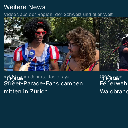
Weitere News
Videos aus der Region, der Schweiz und aller Welt
«Ein Tag im Jahr ist das okay»
Ohne Feuer
1 Min
1 Min
Street-Parade-Fans campen
Feuerwehr 
mitten in Zürich
Waldbrand