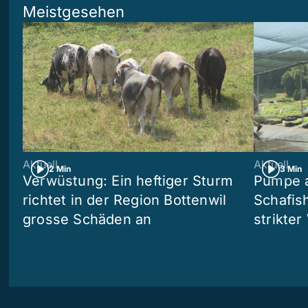
Meistgesehen
Aktuell
Aktuell
2 Min
3 Min
Verwüstung: Ein heftiger Sturm
Pumpe a
richtet in der Region Bottenwil
Schafis
grosse Schäden an
strikte