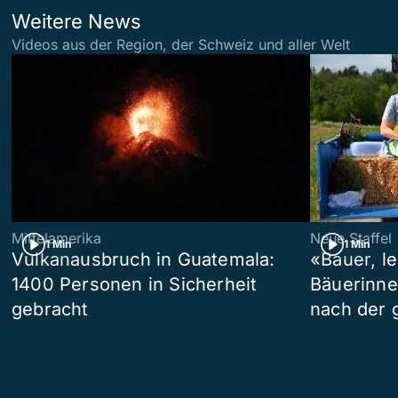
Weitere News
Videos aus der Region, der Schweiz und aller Welt
Mittelamerika
Neue Staffel
1 Min
1 Min
Vulkanausbruch in Guatemala:
«Bauer, l
1400 Personen in Sicherheit
Bäuerinne
gebracht
nach der 