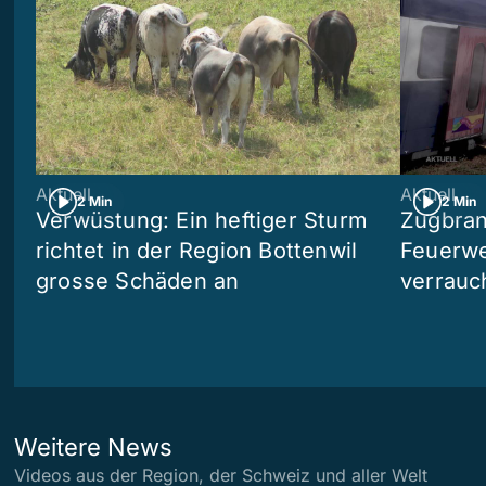
Aktuell
Aktuell
2 Min
2 Min
Verwüstung: Ein heftiger Sturm
Zugbran
richtet in der Region Bottenwil
Feuerwe
grosse Schäden an
verrauc
Weitere News
Videos aus der Region, der Schweiz und aller Welt