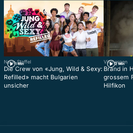
Neue Staffel
Villmergen
1 Min
2 Min
Die Crew von «Jung, Wild & Sexy:
Brand in 
Refilled» macht Bulgarien
grossem F
unsicher
Hilfikon