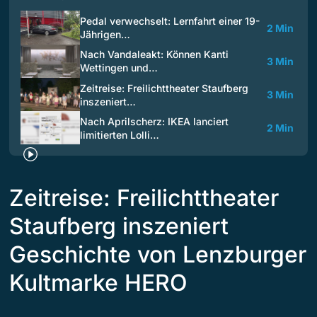
Pedal verwechselt: Lernfahrt einer 19-
2 Min
Jährigen…
Nach Vandaleakt: Können Kanti
3 Min
Wettingen und…
Zeitreise: Freilichttheater Staufberg
3 Min
inszeniert…
Nach Aprilscherz: IKEA lanciert
2 Min
limitierten Lolli…
Zeitreise: Freilichttheater
Staufberg inszeniert
Geschichte von Lenzburger
Kultmarke HERO