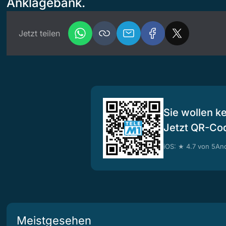
Anklagebank.
Jetzt teilen
Sie wollen k
Jetzt QR-Co
iOS: ★ 4.7 von 5
And
Meistgesehen