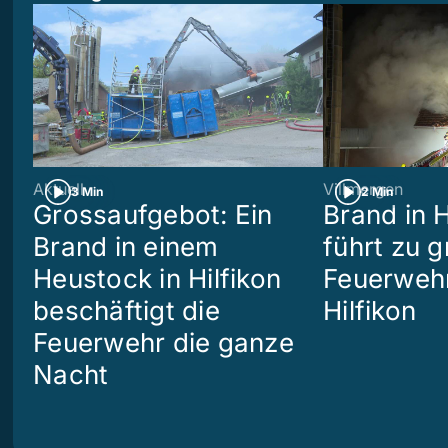
Aktuell
Villmergen
3 Min
2 Min
Grossaufgebot: Ein
Brand in 
Brand in einem
führt zu 
Heustock in Hilfikon
Feuerwehr
beschäftigt die
Hilfikon
Feuerwehr die ganze
Nacht