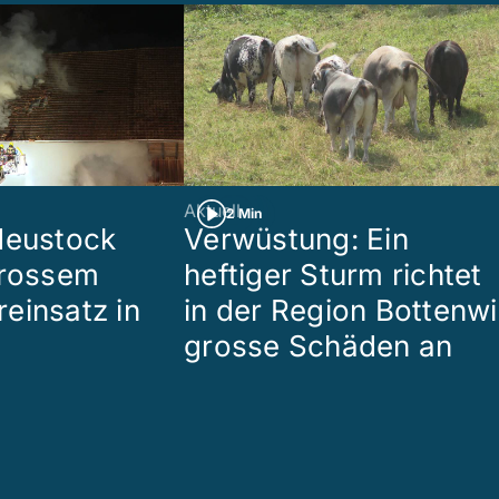
Aktuell
2 Min
Heustock
Verwüstung: Ein
grossem
heftiger Sturm richtet
einsatz in
in der Region Bottenwi
grosse Schäden an