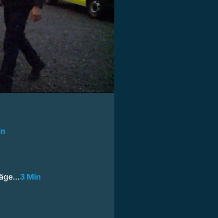
in
träge…
3 Min