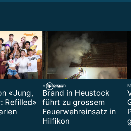
Villmergen
M
2 Min
on «Jung,
Brand in Heustock
: Refilled»
führt zu grossem
arien
Feuerwehreinsatz in
P
Hilfikon