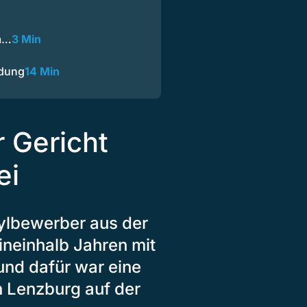
m…
3 Min
ndung
14 Min
 Gericht
ei
lbewerber aus der
ineinhalb Jahren mit
und dafür war eine
n Lenzburg auf der