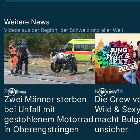
Weitere News
Videos aus der Region, der Schweiz und aller Welt
Zürich
Neue Staffel
2 Min
1 Min
Zwei Männer sterben
Die Crew v
bei Unfall mit
Wild & Sexy
gestohlenem Motorrad
macht Bulg
in Oberengstringen
unsicher