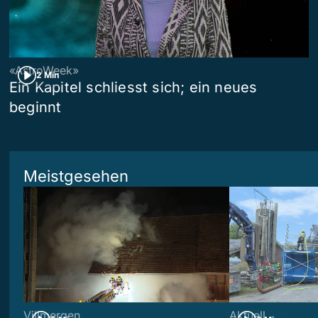
«AstroWeek»
2 Min
Ein Kapitel schliesst sich; ein neues
beginnt
Meistgesehen
Villmergen
Aktuell