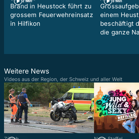
2 Min
3 Min
Brand in Heustock führt zu
Grossaufgebo
grossem Feuerwehreinsatz
einem Heusto
in Hilfikon
beschäftigt 
die ganze N
Weitere News
Videos aus der Region, der Schweiz und aller Welt
Zürich
Neue Staffel