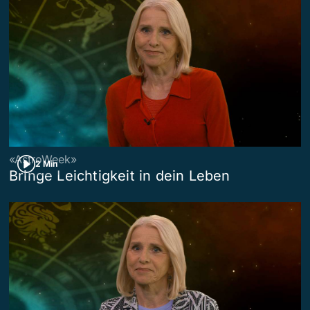
«AstroWeek»
2 Min
Bringe Leichtigkeit in dein Leben