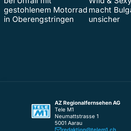
bei Unfall mit
Wild & Sexy
gestohlenem Motorrad
macht Bulg
in Oberengstringen
unsicher
AZ Regionalfernsehen AG
Tele M1
Neumattstrasse 1
5001 Aarau
redaktion@telem1.ch