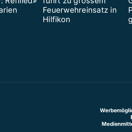
: Refilled»
führt zu grossem
arien
Feuerwehreinsatz in
P
Hilfikon
Werbemögli
Medienmitt