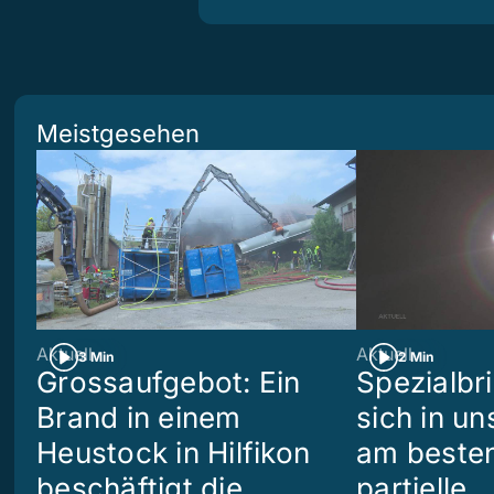
Meistgesehen
Aktuell
Aktuell
3 Min
2 Min
Grossaufgebot: Ein
Spezialbri
Brand in einem
sich in u
Heustock in Hilfikon
am besten
beschäftigt die
partielle