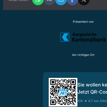
Präsentiert von
Am richtigen Ort
Sie wollen k
Jetzt QR-Co
iOS: ★ 4.7 von 5
And