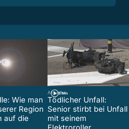
Aktuell
2 Min
lle: Wie man
Tödlicher Unfall:
nserer Region
Senior stirbt bei Unfall
 auf die
mit seinem
Elektroroller