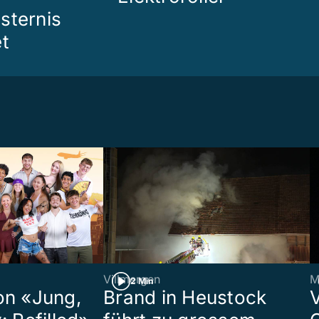
sternis
et
Villmergen
M
2 Min
on «Jung,
Brand in Heustock