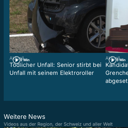
Aktuell
Aktuell
2 Min
3 Min
Tödlicher Unfall: Senior stirbt bei
Kandida
Unfall mit seinem Elektroroller
Grenchen
abgeset
Weitere News
Videos aus der Region, der Schweiz und aller Welt