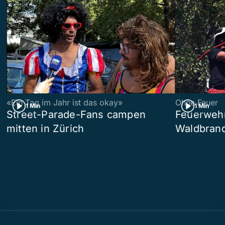
«Ein Tag im Jahr ist das okay»
Ohne Feuer
1 Min
1 Min
Street-Parade-Fans campen
Feuerwehr 
mitten in Zürich
Waldbrand