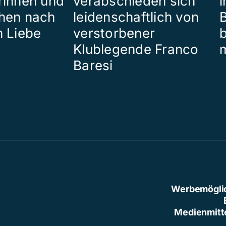
rinnen und
verabschieden sich
i
hen nach
leidenschaftlich von
B
n Liebe
verstorbener
Klublegende Franco
Baresi
Werbemögli
Medienmitt