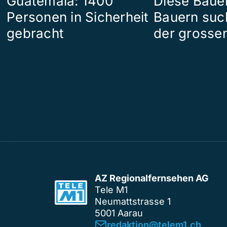
Guatemala: 1400
Diese Bäue
Personen in Sicherheit
Bauern suc
gebracht
der grosse
AZ Regionalfernsehen AG
Tele M1
Neumattstrasse 1
5001 Aarau
redaktion@telem1.ch