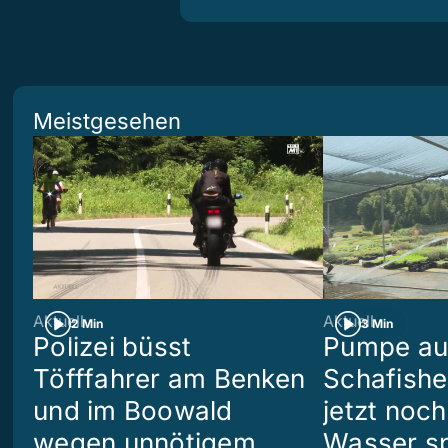
Meistgesehen
Aktuell
Aktuell
2 Min
3 Min
Polizei büsst
Pumpe aus
Töfffahrer am Benken
Schafish
und im Boowald
jetzt noch
wegen unnötigem
Wasser s