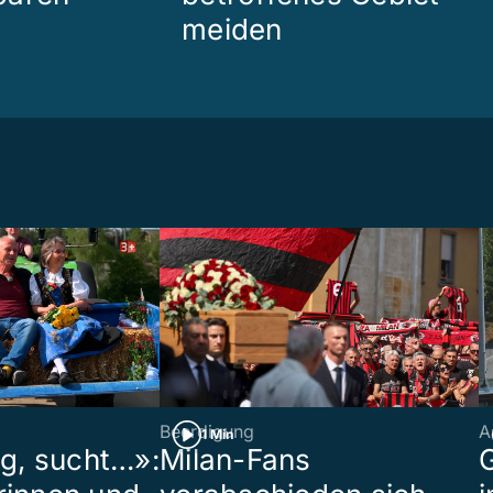
meiden
Beerdigung
A
1 Min
ig, sucht…»:
Milan-Fans
G