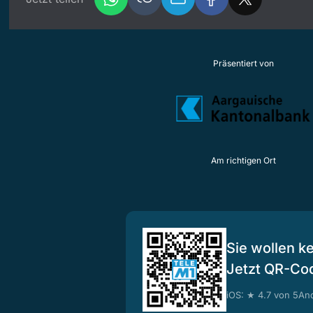
Präsentiert von
Am richtigen Ort
Sie wollen k
Jetzt QR-Co
iOS: ★ 4.7 von 5
And