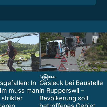
Aargau
2 Min
gefallen: In
Gasleck bei Baustelle
eim muss man
in Rupperswil –
 strikter
Bevölkerung soll
paren
betroffenes Gebiet