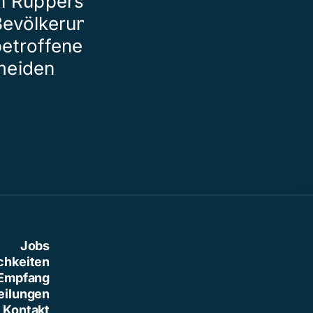
n Rupperswil –
ein Todesopf
evölkerung soll
betroffenes Gebiet
meiden
Jobs
chkeiten
Empfang
eilungen
Kontakt