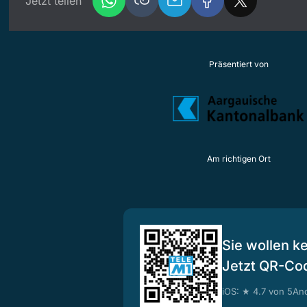
Jetzt teilen
Präsentiert von
Am richtigen Ort
Sie wollen k
Jetzt QR-Co
iOS: ★ 4.7 von 5
And