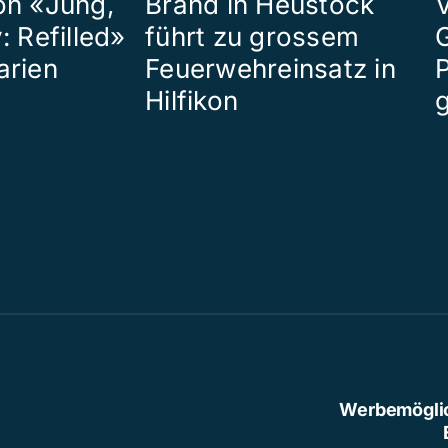
on «Jung,
Brand in Heustock
: Refilled»
führt zu grossem
arien
Feuerwehreinsatz in
P
Hilfikon
Werbemögli