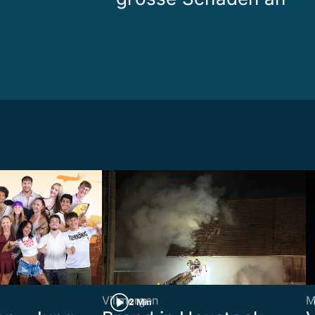
Villmergen
M
2 Min