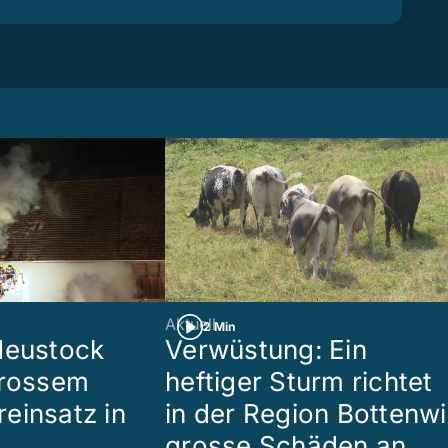
Aktuell
2 Min
Heustock
Verwüstung: Ein
grossem
heftiger Sturm richtet
einsatz in
in der Region Bottenwi
grosse Schäden an