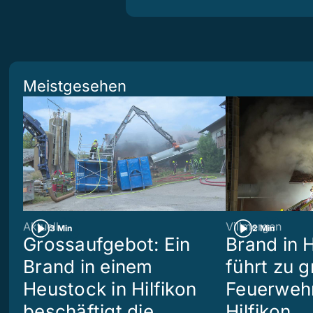
Meistgesehen
Aktuell
Villmergen
3 Min
2 Min
Grossaufgebot: Ein
Brand in 
Brand in einem
führt zu 
Heustock in Hilfikon
Feuerwehr
beschäftigt die
Hilfikon