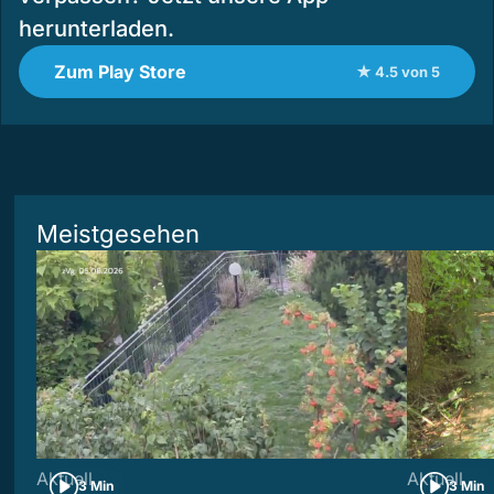
herunterladen.
Zum Play Store
★ 4.5 von 5
Meistgesehen
Aktuell
Aktuell
3 Min
3 Min