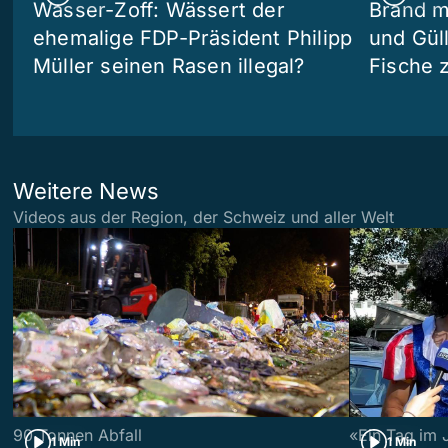
Wasser-Zoff: Wässert der
Brand m
ehemalige FDP-Präsident Philipp
und Güll
Müller seinen Rasen illegal?
Fische 
Weitere News
Videos aus der Region, der Schweiz und aller Welt
90 Tonnen Abfall
«Ein Tag im 
1 Min
1 Min