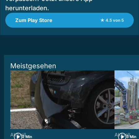
herunterladen.
Zum Play Store
★ 4.5 von 5
Meistgesehen
Aktuell
Aktuell
2 Min
3 Min