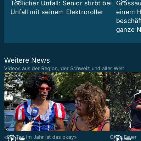
Tödlicher Unfall: Senior stirbt bei
Grossau
Unfall mit seinem Elektroroller
einem H
beschäf
ganze N
Weitere News
Videos aus der Region, der Schweiz und aller Welt
«Ein Tag im Jahr ist das okay»
Ohne Feuer
1 Min
1 Min