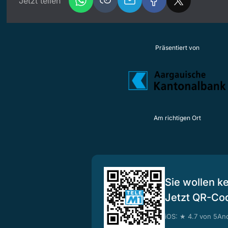
Jetzt teilen
Präsentiert von
Am richtigen Ort
Sie wollen k
Jetzt QR-Co
iOS: ★ 4.7 von 5
And