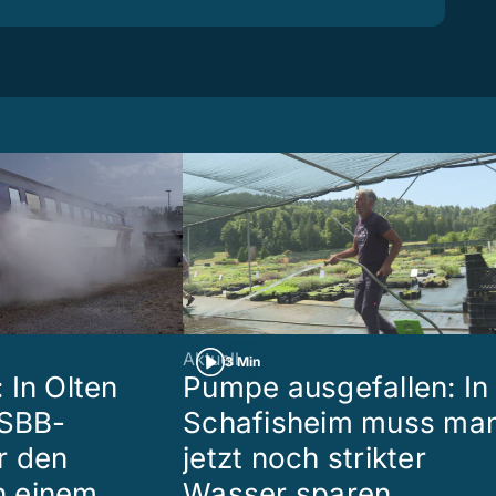
Aktuell
3 Min
 In Olten
Pumpe ausgefallen: In
 SBB-
Schafisheim muss ma
r den
jetzt noch strikter
in einem
Wasser sparen