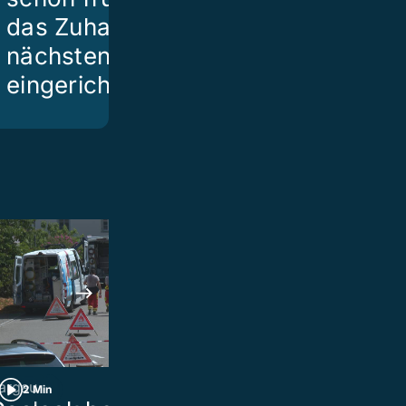
das Zuhause für die
nächsten Tage
eingerichtet
argau
Legionellen-Ausbruch 
2 Min
1 Min