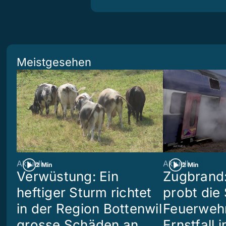
Meistgesehen
Aktuell
Aktuell
2 Min
2 Min
Verwüstung: Ein
Zugbrand:
heftiger Sturm richtet
probt die
in der Region Bottenwil
Feuerweh
grosse Schäden an
Ernstfall 