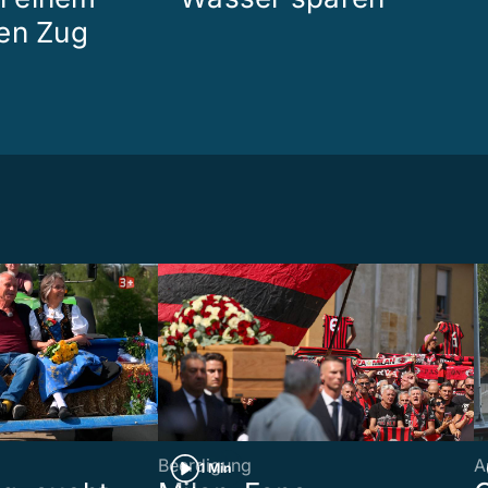
en Zug
Beerdigung
A
1 Min