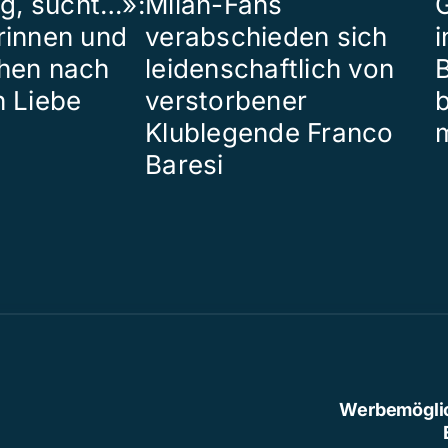
ig, sucht…»:
Milan-Fans
G
rinnen und
verabschieden sich
i
hen nach
leidenschaftlich von
B
n Liebe
verstorbener
Klublegende Franco
Baresi
Werbemögli