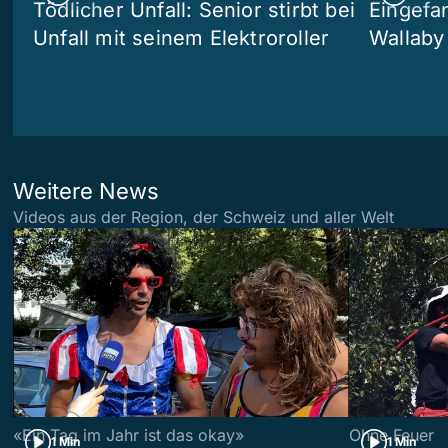
Tödlicher Unfall: Senior stirbt bei
Eingefa
Unfall mit seinem Elektroroller
Wallaby
Weitere News
Videos aus der Region, der Schweiz und aller Welt
«Ein Tag im Jahr ist das okay»
Ohne Feuer
1 Min
1 Min