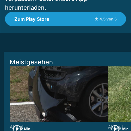
herunterladen.
Zum Play Store
★ 4.5 von 5
Meistgesehen
Aktuell
Aktuell
2 Min
2 Min