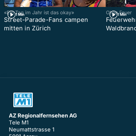
«Ein Tag im Jahr ist das okay»
Ohne Feuer
1 Min
1 Min
Street-Parade-Fans campen
Feuerwehr 
mitten in Zürich
Waldbrand
AZ Regionalfernsehen AG
Tele M1
Neumattstrasse 1