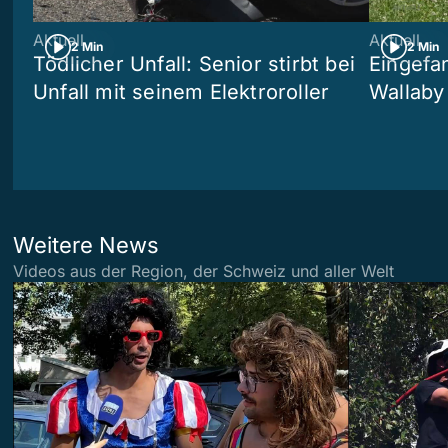
Aktuell
Aktuell
2 Min
2 Min
Tödlicher Unfall: Senior stirbt bei
Eingefa
Unfall mit seinem Elektroroller
Wallaby
Weitere News
Videos aus der Region, der Schweiz und aller Welt