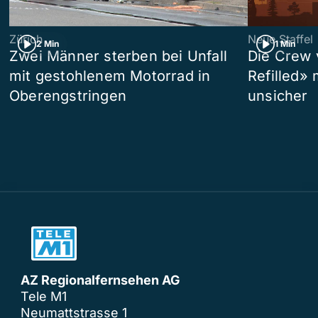
Zürich
Neue Staffel
2 Min
1 Min
Zwei Männer sterben bei Unfall
Die Crew 
mit gestohlenem Motorrad in
Refilled»
Oberengstringen
unsicher
AZ Regionalfernsehen AG
Tele M1
Neumattstrasse 1