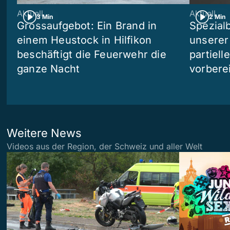
Aktuell
Aktuell
3 Min
2 Min
Grossaufgebot: Ein Brand in
Spezialb
einem Heustock in Hilfikon
unserer
beschäftigt die Feuerwehr die
partiell
ganze Nacht
vorberei
Weitere News
Videos aus der Region, der Schweiz und aller Welt