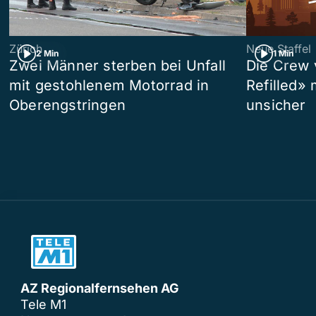
Zürich
Neue Staffel
2 Min
1 Min
Zwei Männer sterben bei Unfall
Die Crew 
mit gestohlenem Motorrad in
Refilled»
Oberengstringen
unsicher
AZ Regionalfernsehen AG
Tele M1