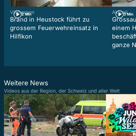
Villmergen
Aktuell
2 Min
3 Min
Brand in Heustock führt zu
Grossau
grossem Feuerwehreinsatz in
einem H
Hilfikon
beschäf
ganze N
Weitere News
Videos aus der Region, der Schweiz und aller Welt