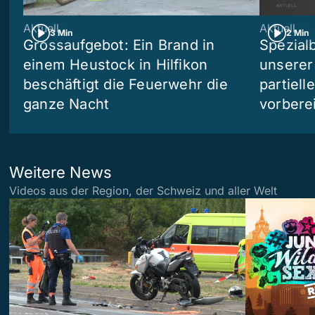
Aktuell
Aktuell
3 Min
2 Min
Grossaufgebot: Ein Brand in
Spezialb
einem Heustock in Hilfikon
unserer
beschäftigt die Feuerwehr die
partiell
ganze Nacht
vorberei
Weitere News
Videos aus der Region, der Schweiz und aller Welt