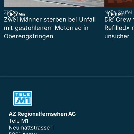
Zürich
Neue Staffel
2 Min
1 Min
Zwei Männer sterben bei Unfall
Die Crew 
mit gestohlenem Motorrad in
Refilled»
Oberengstringen
unsicher
AZ Regionalfernsehen AG
Tele M1
Neumattstrasse 1