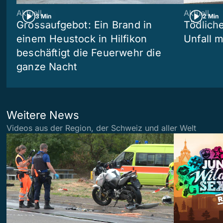
Aktuell
Aktuell
3 Min
2 Min
Grossaufgebot: Ein Brand in
Tödliche
einem Heustock in Hilfikon
Unfall m
beschäftigt die Feuerwehr die
ganze Nacht
Weitere News
Videos aus der Region, der Schweiz und aller Welt