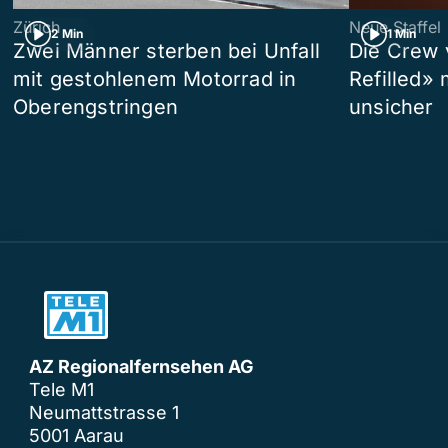
Zürich
Neue Staffel
2 Min
1 Min
Zwei Männer sterben bei Unfall
Die Crew 
mit gestohlenem Motorrad in
Refilled»
Oberengstringen
unsicher
AZ Regionalfernsehen AG
Tele M1
Neumattstrasse 1
5001 Aarau