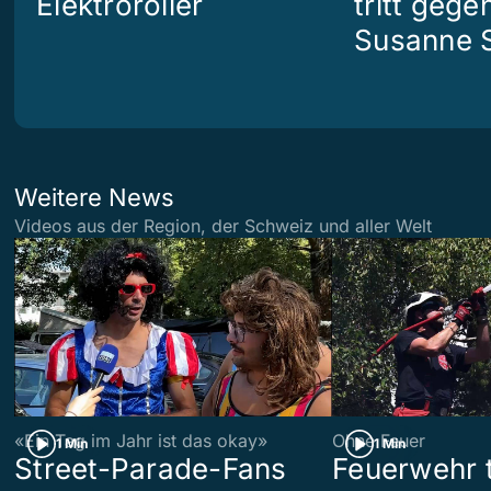
Elektroroller
tritt geg
Susanne S
Weitere News
Videos aus der Region, der Schweiz und aller Welt
«Ein Tag im Jahr ist das okay»
Ohne Feuer
1 Min
1 Min
Street-Parade-Fans
Feuerwehr t