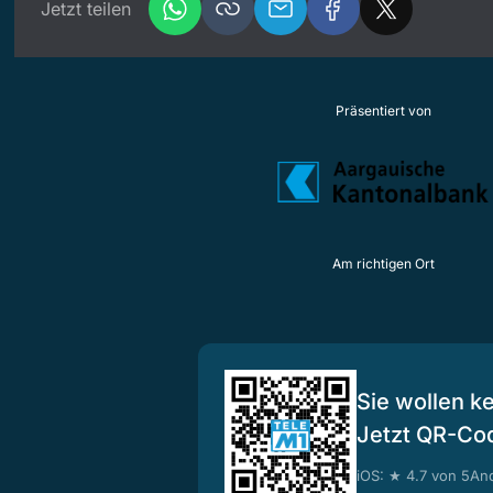
Jetzt teilen
Präsentiert von
Am richtigen Ort
Sie wollen k
Jetzt QR-Co
iOS: ★ 4.7 von 5
And