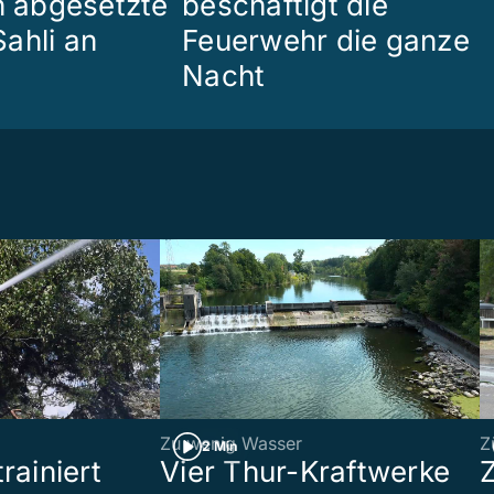
en abgesetzte
beschäftigt die
ahli an
Feuerwehr die ganze
Nacht
Zu wenig Wasser
Z
2 Min
rainiert
Vier Thur-Kraftwerke