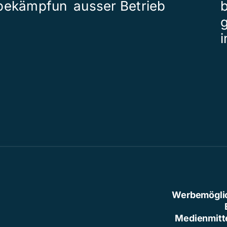
bekämpfun
ausser Betrieb
b
Werbemögli
Medienmitt