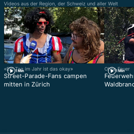
Videos aus der Region, der Schweiz und aller Welt
«Ein Tag im Jahr ist das okay»
Ohne Feuer
1 Min
1 Min
Street-Parade-Fans campen
Feuerwehr 
mitten in Zürich
Waldbrand