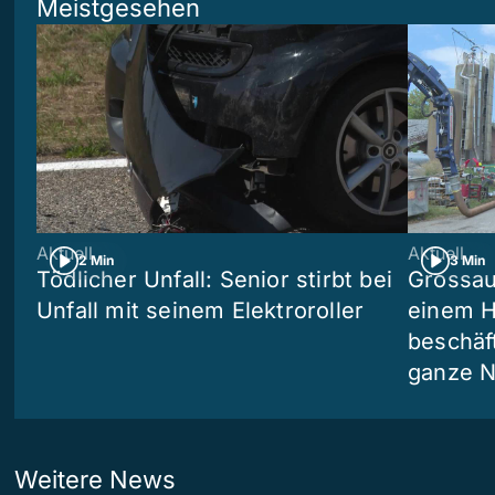
Meistgesehen
Aktuell
Aktuell
2 Min
3 Min
Tödlicher Unfall: Senior stirbt bei
Grossau
Unfall mit seinem Elektroroller
einem H
beschäf
ganze N
Weitere News