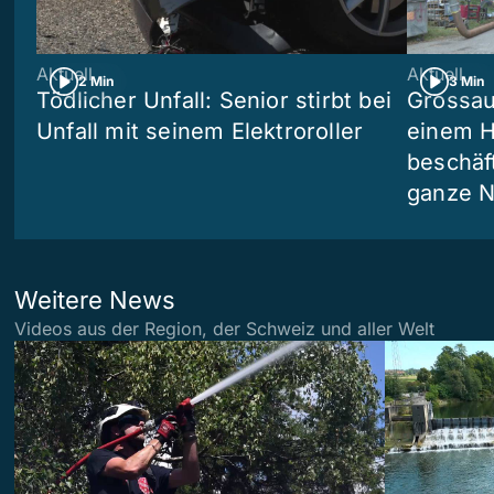
Aktuell
Aktuell
2 Min
3 Min
Tödlicher Unfall: Senior stirbt bei
Grossau
Unfall mit seinem Elektroroller
einem H
beschäf
ganze N
Weitere News
Videos aus der Region, der Schweiz und aller Welt