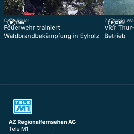
Ohne Feuer
Zu wenig Wa
1 Min
2 Min
Feuerwehr trainiert
Vier Thur
Waldbrandbekämpfung in Eyholz
Betrieb
AZ Regionalfernsehen AG
Tele M1