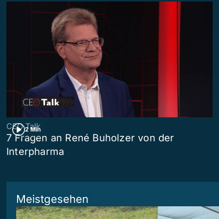
CEO Talk
2 Min
7 Fragen an René Buholzer von der
Interpharma
Meistgesehen