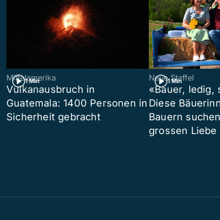
Mittelamerika
Neue Staffel
1 Min
1 Min
Vulkanausbruch in
«Bauer, ledig,
Guatemala: 1400 Personen in
Diese Bäuerin
Sicherheit gebracht
Bauern suchen
grossen Liebe