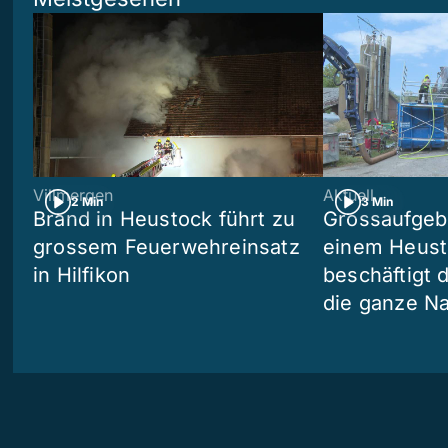
Villmergen
Aktuell
2 Min
3 Min
Brand in Heustock führt zu
Grossaufgebo
grossem Feuerwehreinsatz
einem Heusto
in Hilfikon
beschäftigt 
die ganze N