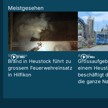
Meistgesehen
Villmergen
Aktuell
2 Min
3 Min
Brand in Heustock führt zu
Grossaufgebo
grossem Feuerwehreinsatz
einem Heusto
in Hilfikon
beschäftigt 
die ganze N