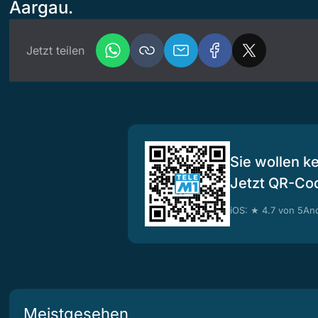
Aargau.
Jetzt teilen
Sie wollen k
Jetzt QR-Co
iOS: ★ 4.7 von 5
And
Meistgesehen