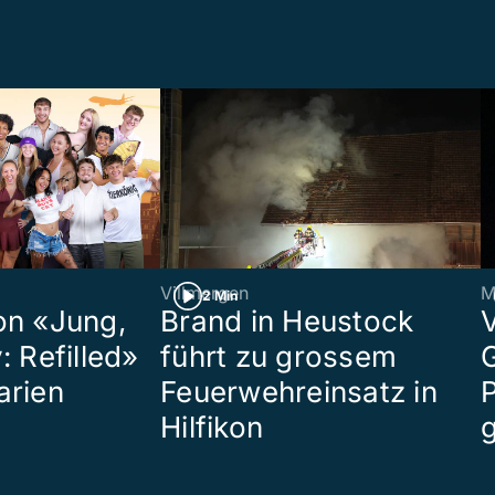
Villmergen
M
2 Min
on «Jung,
Brand in Heustock
: Refilled»
führt zu grossem
arien
Feuerwehreinsatz in
P
Hilfikon