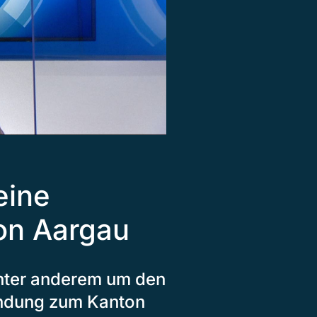
eine
on Aargau
nter anderem um den
indung zum Kanton