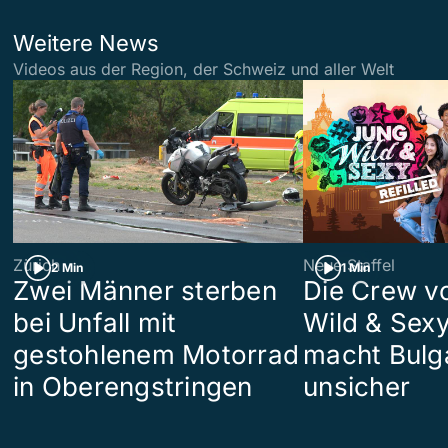
Weitere News
Videos aus der Region, der Schweiz und aller Welt
Zürich
Neue Staffel
2 Min
1 Min
Zwei Männer sterben
Die Crew v
bei Unfall mit
Wild & Sexy
gestohlenem Motorrad
macht Bulg
in Oberengstringen
unsicher