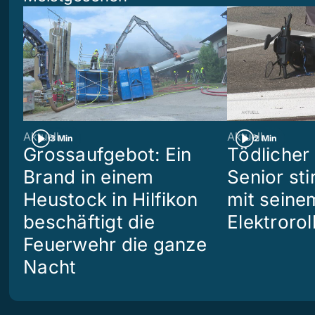
Aktuell
Aktuell
3 Min
2 Min
Grossaufgebot: Ein
Tödlicher 
Brand in einem
Senior sti
Heustock in Hilfikon
mit seine
beschäftigt die
Elektrorol
Feuerwehr die ganze
Nacht