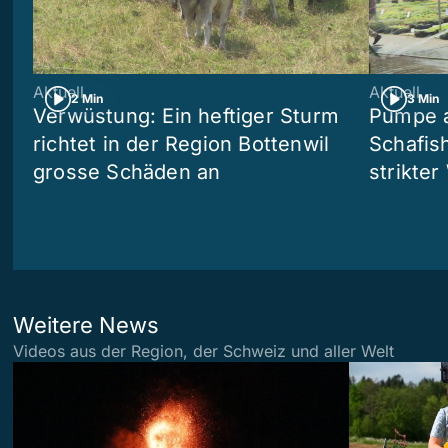
Aktuell
Aktuell
2 Min
3 Min
Verwüstung: Ein heftiger Sturm
Pumpe a
richtet in der Region Bottenwil
Schafis
grosse Schäden an
strikte
Weitere News
Videos aus der Region, der Schweiz und aller Welt