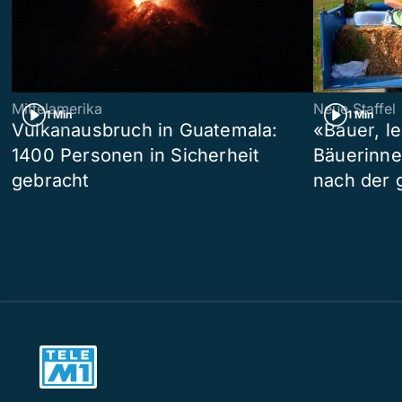
Mittelamerika
Neue Staffel
1 Min
1 Min
Vulkanausbruch in Guatemala:
«Bauer, l
1400 Personen in Sicherheit
Bäuerinne
gebracht
nach der 