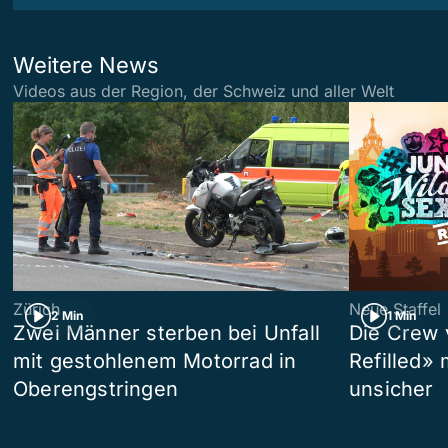
Weitere News
Videos aus der Region, der Schweiz und aller Welt
Zürich
Neue Staffel
2 Min
1 Min
Zwei Männer sterben bei Unfall
Die Crew 
mit gestohlenem Motorrad in
Refilled»
Oberengstringen
unsicher