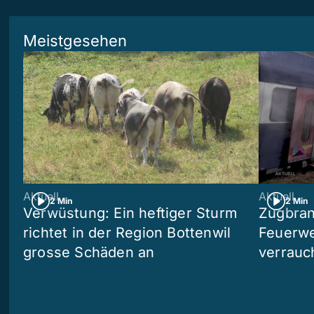
Meistgesehen
Aktuell
Aktuell
2 Min
2 Min
Verwüstung: Ein heftiger Sturm
Zugbran
richtet in der Region Bottenwil
Feuerwe
grosse Schäden an
verrauc