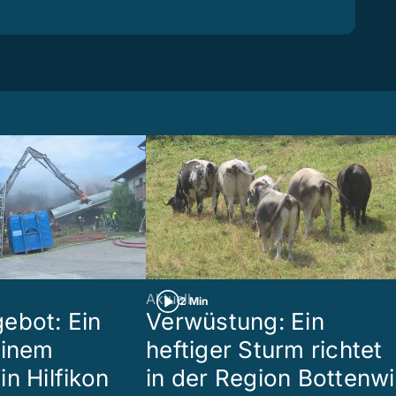
Aktuell
2 Min
ebot: Ein
Verwüstung: Ein
einem
heftiger Sturm richtet
n Hilfikon
in der Region Bottenwi