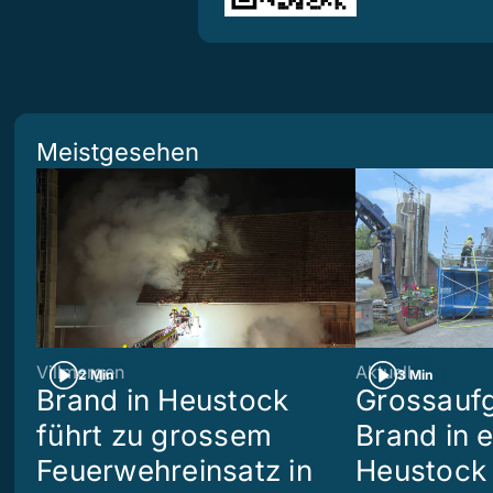
Meistgesehen
Villmergen
Aktuell
2 Min
3 Min
Brand in Heustock
Grossaufg
führt zu grossem
Brand in 
Feuerwehreinsatz in
Heustock i