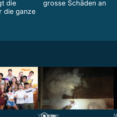
t die
grosse Schäden an
 die ganze
Villmergen
M
2 Min