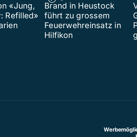
on «Jung,
Brand in Heustock
: Refilled»
führt zu grossem
arien
Feuerwehreinsatz in
P
Hilfikon
Werbemögli