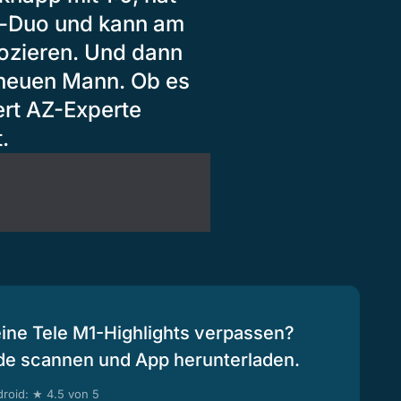
r-Duo und kann am
ozieren. Und dann
 neuen Mann. Ob es
ert AZ-Experte
.
eine Tele M1-Highlights verpassen?
de scannen und App herunterladen.
roid: ★ 4.5 von 5