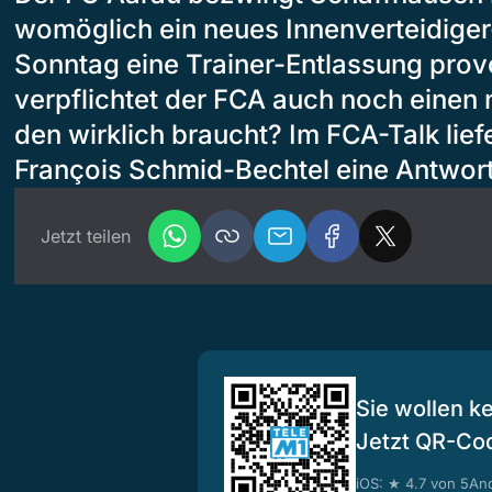
womöglich ein neues Innenverteidige
Sonntag eine Trainer-Entlassung prov
verpflichtet der FCA auch noch einen
den wirklich braucht? Im FCA-Talk lief
François Schmid-Bechtel eine Antwort
Jetzt teilen
Sie wollen k
Jetzt QR-Co
iOS: ★ 4.7 von 5
And