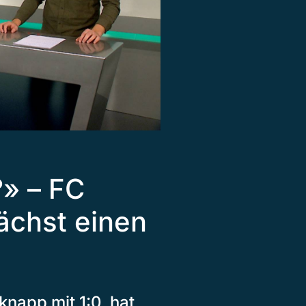
?» – FC
ächst einen
napp mit 1:0, hat