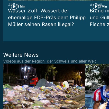
Aktuell
Aktuell
3 Min
3 Min
Wasser-Zoff: Wässert der
Brand m
ehemalige FDP-Präsident Philipp
und Güll
Müller seinen Rasen illegal?
Fische 
Weitere News
Videos aus der Region, der Schweiz und aller Welt