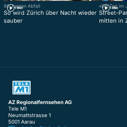
90 Tonnen Abfall
«Ein Tag im 
1 Min
1 Min
So wird Zürich über Nacht wieder
Street-P
sauber
mitten in 
AZ Regionalfernsehen AG
Tele M1
Neumattstrasse 1
5001 Aarau