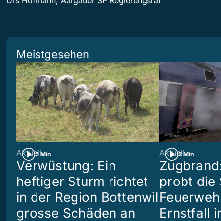
Urs Hofmann, Aargauer SP Regierungsrat
Meistgesehen
Aktuell
Aktuell
2 Min
2 Min
Verwüstung: Ein
Zugbrand:
heftiger Sturm richtet
probt die
in der Region Bottenwil
Feuerweh
grosse Schäden an
Ernstfall 