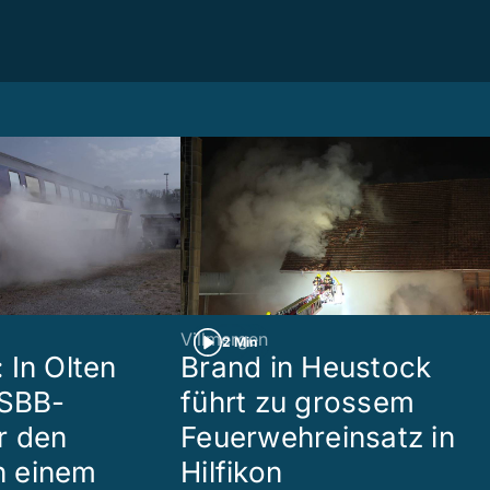
Villmergen
2 Min
 In Olten
Brand in Heustock
 SBB-
führt zu grossem
r den
Feuerwehreinsatz in
in einem
Hilfikon