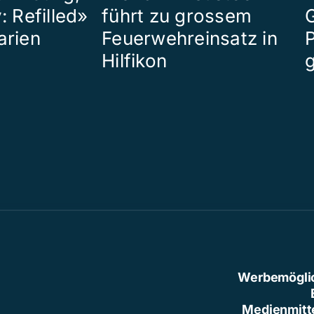
: Refilled»
führt zu grossem
arien
Feuerwehreinsatz in
P
Hilfikon
Werbemögli
Medienmitt