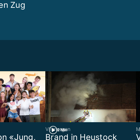
en Zug
Villmergen
M
2 Min
on «Jung,
Brand in Heustock