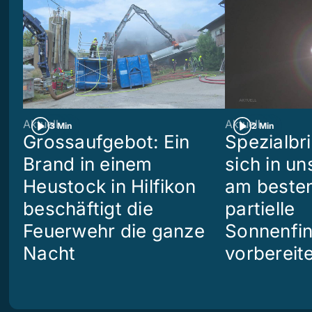
Aktuell
Aktuell
3 Min
2 Min
Grossaufgebot: Ein
Spezialbri
Brand in einem
sich in u
Heustock in Hilfikon
am besten
beschäftigt die
partielle
Feuerwehr die ganze
Sonnenfin
Nacht
vorbereit