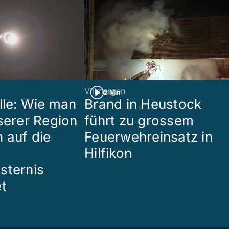
Villmergen
2 Min
lle: Wie man
Brand in Heustock
nserer Region
führt zu grossem
 auf die
Feuerwehreinsatz in
Hilfikon
sternis
et