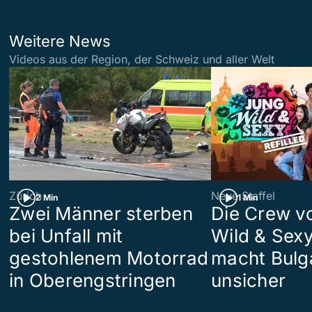
Weitere News
Videos aus der Region, der Schweiz und aller Welt
Zürich
Neue Staffel
2 Min
1 Min
Zwei Männer sterben
Die Crew v
bei Unfall mit
Wild & Sexy
gestohlenem Motorrad
macht Bulg
in Oberengstringen
unsicher