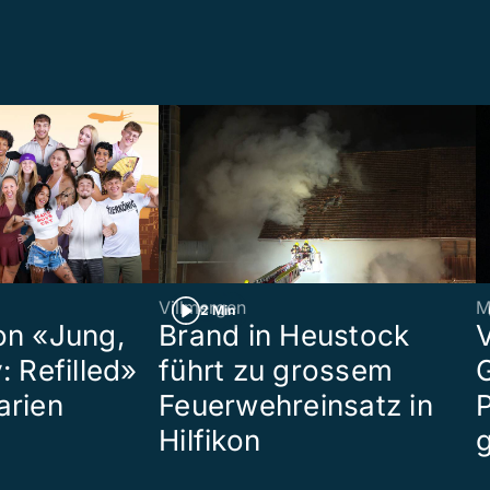
Villmergen
M
2 Min
on «Jung,
Brand in Heustock
: Refilled»
führt zu grossem
arien
Feuerwehreinsatz in
P
Hilfikon