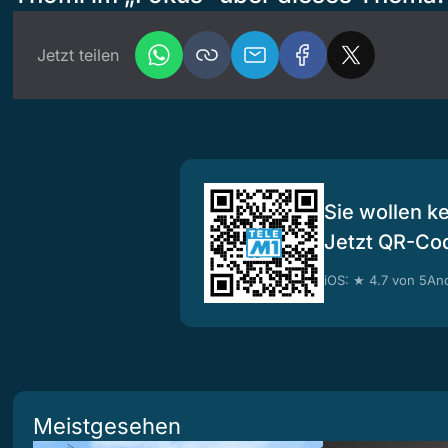
Jetzt teilen
Sie wollen k
Jetzt QR-Co
iOS: ★ 4.7 von 5
And
Meistgesehen