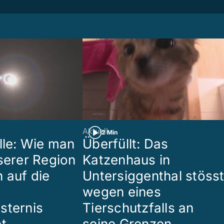
Aktuell
2 Min
lle: Wie man
Überfüllt: Das
nserer Region
Katzenhaus in
 auf die
Untersiggenthal stöss
wegen eines
sternis
Tierschutzfalls an
et
seine Grenzen