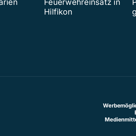
arien
Feuerwehreinsatz in
P
Hilfikon
Werbemögli
Medienmitt