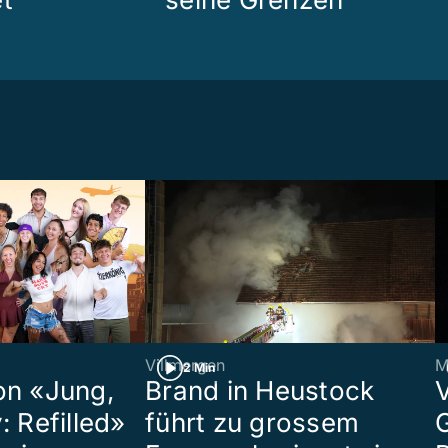
Villmergen
M
2 Min
on «Jung,
Brand in Heustock
: Refilled»
führt zu grossem