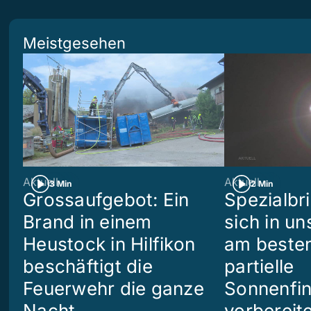
Meistgesehen
Aktuell
Aktuell
3 Min
2 Min
Grossaufgebot: Ein
Spezialbri
Brand in einem
sich in u
Heustock in Hilfikon
am besten
beschäftigt die
partielle
Feuerwehr die ganze
Sonnenfin
Nacht
vorbereit