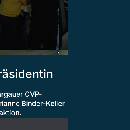
äsidentin
argauer CVP-
rianne Binder-Keller
aktion.