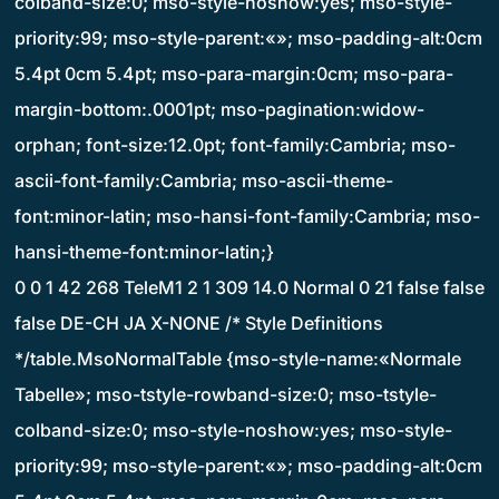
colband-size:0; mso-style-noshow:yes; mso-style-
priority:99; mso-style-parent:«»; mso-padding-alt:0cm
5.4pt 0cm 5.4pt; mso-para-margin:0cm; mso-para-
margin-bottom:.0001pt; mso-pagination:widow-
orphan; font-size:12.0pt; font-family:Cambria; mso-
ascii-font-family:Cambria; mso-ascii-theme-
font:minor-latin; mso-hansi-font-family:Cambria; mso-
hansi-theme-font:minor-latin;}
0 0 1 42 268 TeleM1 2 1 309 14.0 Normal 0 21 false false
false DE-CH JA X-NONE /* Style Definitions
*/table.MsoNormalTable {mso-style-name:«Normale
Tabelle»; mso-tstyle-rowband-size:0; mso-tstyle-
colband-size:0; mso-style-noshow:yes; mso-style-
priority:99; mso-style-parent:«»; mso-padding-alt:0cm