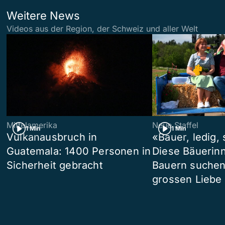
Weitere News
Videos aus der Region, der Schweiz und aller Welt
Mittelamerika
Neue Staffel
1 Min
1 Min
Vulkanausbruch in
«Bauer, ledig,
Guatemala: 1400 Personen in
Diese Bäuerin
Sicherheit gebracht
Bauern suchen
grossen Liebe