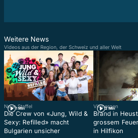
Weitere News
Videos aus der Region, der Schweiz und aller Welt
Neue Staffel
Villmergen
1 Min
2 Min
Die Crew von «Jung, Wild &
Brand in Heust
Sexy: Refilled» macht
grossem Feuer
Bulgarien unsicher
in Hilfikon