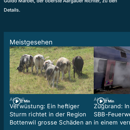
Guido Marbet, der oberste Aargauer Richter, zu den
Details.
Meistgesehen
Aktuell
Aktuell
2 Min
2 Min
Verwüstung: Ein heftiger
Zugbrand: In
Sturm richtet in der Region
SBB-Feuerwe
Bottenwil grosse Schäden an
in einem ve