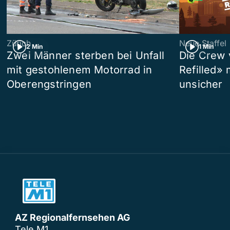
Zürich
Neue Staffel
2 Min
1 Min
Zwei Männer sterben bei Unfall
Die Crew 
mit gestohlenem Motorrad in
Refilled»
Oberengstringen
unsicher
AZ Regionalfernsehen AG
Tele M1