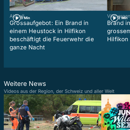
Aktuell
Villmerge
3 Min
2 Min
Grossaufgebot: Ein Brand in
Brand i
einem Heustock in Hilfikon
grossem
beschäftigt die Feuerwehr die
Hilfikon
ganze Nacht
Weitere News
Videos aus der Region, der Schweiz und aller Welt