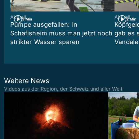
Aktuell
Aktuell
3 Min
2 Min
Pumpe ausgefallen: In
Kopfgel
Schafisheim muss man jetzt noch
gab es 
strikter Wasser sparen
Vandale
Weitere News
Videos aus der Region, der Schweiz und aller Welt