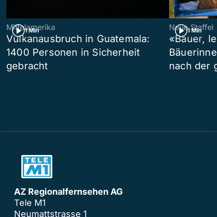
Mittelamerika
Neue Staffel
1 Min
1 Min
Vulkanausbruch in Guatemala:
«Bauer, l
1400 Personen in Sicherheit
Bäuerinne
gebracht
nach der 
AZ Regionalfernsehen AG
Tele M1
Neumattstrasse 1