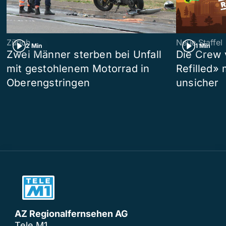
Zürich
Neue Staffel
2 Min
1 Min
Zwei Männer sterben bei Unfall
Die Crew 
mit gestohlenem Motorrad in
Refilled»
Oberengstringen
unsicher
AZ Regionalfernsehen AG
Tele M1