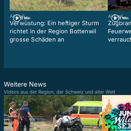
Aktuell
Aktuell
2 Min
2 Min
Verwüstung: Ein heftiger Sturm
Zugbran
richtet in der Region Bottenwil
Feuerwe
grosse Schäden an
verrauc
Weitere News
Videos aus der Region, der Schweiz und aller Welt