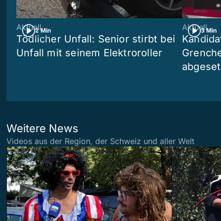
Aktuell
Aktuell
2 Min
3 Min
Tödlicher Unfall: Senior stirbt bei
Kandida
Unfall mit seinem Elektroroller
Grenchen
abgeset
Weitere News
Videos aus der Region, der Schweiz und aller Welt