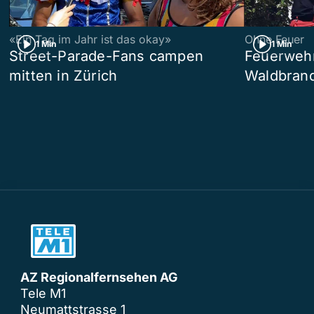
«Ein Tag im Jahr ist das okay»
Ohne Feuer
1 Min
1 Min
Street-Parade-Fans campen
Feuerwehr 
mitten in Zürich
Waldbrand
AZ Regionalfernsehen AG
Tele M1
Neumattstrasse 1