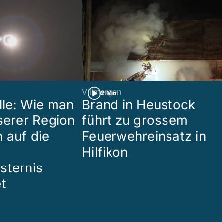
Villmergen
2 Min
lle: Wie man
Brand in Heustock
nserer Region
führt zu grossem
 auf die
Feuerwehreinsatz in
Hilfikon
sternis
et