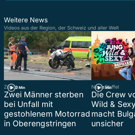
Weitere News
Videos aus der Region, der Schweiz und aller Welt
Zürich
Neue Staffel
2 Min
1 Min
Zwei Männer sterben
Die Crew v
bei Unfall mit
Wild & Sexy
gestohlenem Motorrad
macht Bulg
in Oberengstringen
unsicher