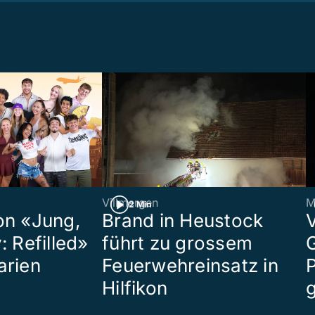
Villmergen
M
2 Min
on «Jung,
Brand in Heustock
: Refilled»
führt zu grossem
arien
Feuerwehreinsatz in
P
Hilfikon