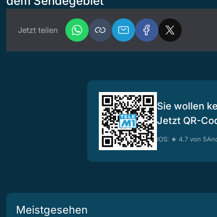
dem Sendegebiet
Jetzt teilen
Sie wollen k
Jetzt QR-Co
iOS: ★ 4.7 von 5
And
Meistgesehen