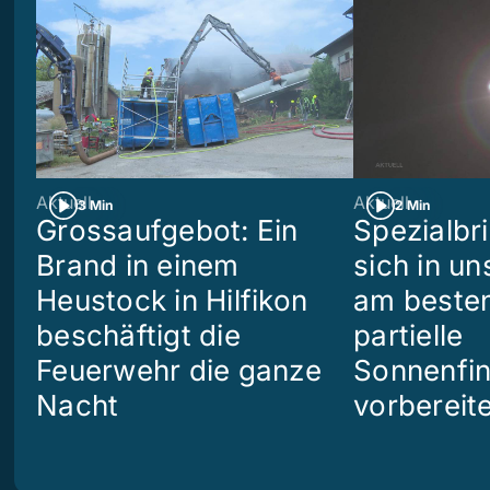
Aktuell
Aktuell
3 Min
2 Min
Grossaufgebot: Ein
Spezialbri
Brand in einem
sich in u
Heustock in Hilfikon
am besten
beschäftigt die
partielle
Feuerwehr die ganze
Sonnenfin
Nacht
vorbereit