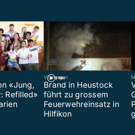
Villmergen
M
2 Min
on «Jung,
Brand in Heustock
: Refilled»
führt zu grossem
arien
Feuerwehreinsatz in
P
Hilfikon