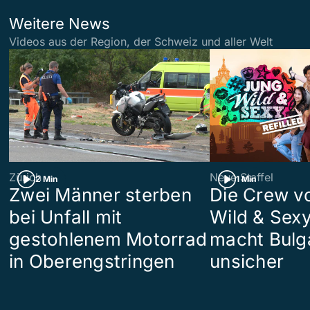
Weitere News
Videos aus der Region, der Schweiz und aller Welt
Zürich
Neue Staffel
2 Min
1 Min
Zwei Männer sterben
Die Crew v
bei Unfall mit
Wild & Sexy
gestohlenem Motorrad
macht Bulg
in Oberengstringen
unsicher