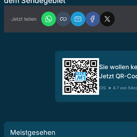
dem Sendegebiet
Jetzt teilen
Sie wollen k
Jetzt QR-Co
iOS: ★ 4.7 von 5
And
Meistgesehen