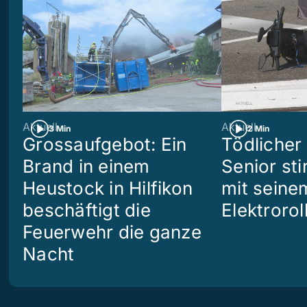
Aktuell
Aktuell
3 Min
2 Min
Grossaufgebot: Ein
Tödlicher 
Brand in einem
Senior sti
Heustock in Hilfikon
mit seine
beschäftigt die
Elektrorol
Feuerwehr die ganze
Nacht