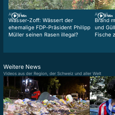
Aktuell
Aktuell
3 Min
3 Min
Wasser-Zoff: Wässert der
Brand m
ehemalige FDP-Präsident Philipp
und Güll
Müller seinen Rasen illegal?
Fische 
Weitere News
Videos aus der Region, der Schweiz und aller Welt