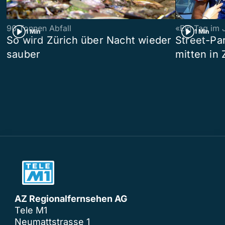
90 Tonnen Abfall
«Ein Tag im 
1 Min
1 Min
So wird Zürich über Nacht wieder
Street-P
sauber
mitten in 
AZ Regionalfernsehen AG
Tele M1
Neumattstrasse 1