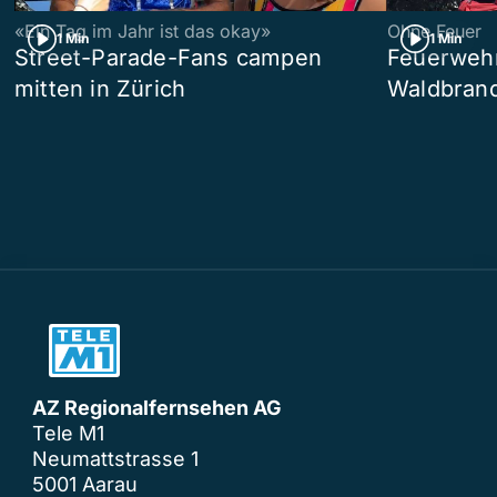
«Ein Tag im Jahr ist das okay»
Ohne Feuer
1 Min
1 Min
Street-Parade-Fans campen
Feuerwehr 
mitten in Zürich
Waldbrand
AZ Regionalfernsehen AG
Tele M1
Neumattstrasse 1
5001 Aarau