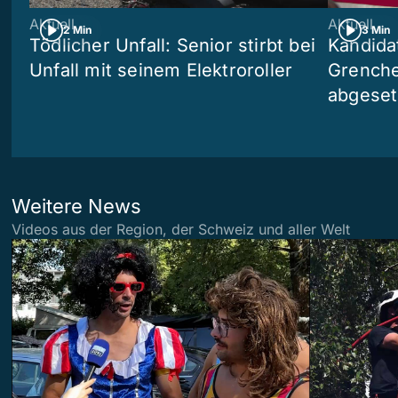
Aktuell
Aktuell
2 Min
3 Min
Tödlicher Unfall: Senior stirbt bei
Kandida
Unfall mit seinem Elektroroller
Grenchen
abgeset
Weitere News
Videos aus der Region, der Schweiz und aller Welt