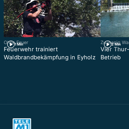
Ohne Feuer
Zu wenig Wa
1 Min
2 Min
Feuerwehr trainiert
Vier Thur
Waldbrandbekämpfung in Eyholz
Betrieb