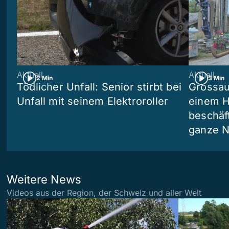
Aktuell
Aktuell
2 Min
3 Min
Tödlicher Unfall: Senior stirbt bei
Grossau
Unfall mit seinem Elektroroller
einem H
beschäf
ganze N
Weitere News
Videos aus der Region, der Schweiz und aller Welt