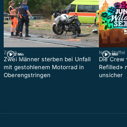
Zürich
Neue Staffel
2 Min
1 Min
Zwei Männer sterben bei Unfall
Die Crew 
mit gestohlenem Motorrad in
Refilled»
Oberengstringen
unsicher