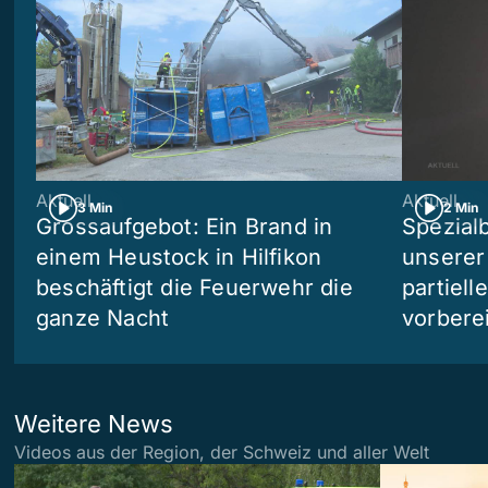
Aktuell
Aktuell
3 Min
2 Min
Grossaufgebot: Ein Brand in
Spezialb
einem Heustock in Hilfikon
unserer
beschäftigt die Feuerwehr die
partiell
ganze Nacht
vorberei
Weitere News
Videos aus der Region, der Schweiz und aller Welt