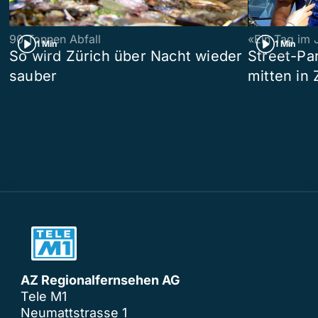
90 Tonnen Abfall
«Ein Tag im 
1 Min
1 Min
So wird Zürich über Nacht wieder
Street-P
sauber
mitten in 
AZ Regionalfernsehen AG
Tele M1
Neumattstrasse 1