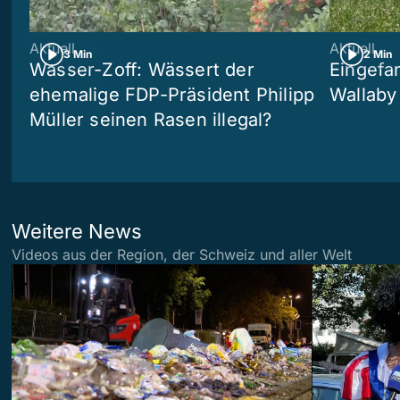
Aktuell
Aktuell
3 Min
2 Min
Wasser-Zoff: Wässert der
Eingefa
ehemalige FDP-Präsident Philipp
Wallaby
Müller seinen Rasen illegal?
Weitere News
Videos aus der Region, der Schweiz und aller Welt